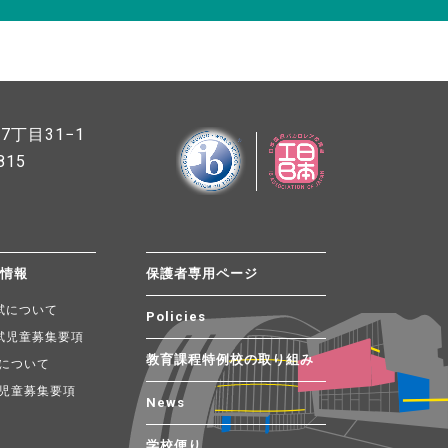
丁目31−1
815
試情報
保護者専用ページ
試について
Policies
試児童募集要項
教育課程特例校の取り組み
について
児童募集要項
News
学校便り