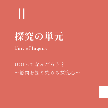
Ⅱ
探究の単元
Unit of Inquiry
UOIってなんだろう？
～疑問を探り究める探究心～