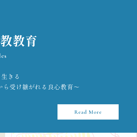
教教育
les
て生きる
から受け継がれる良心教育～
Read More