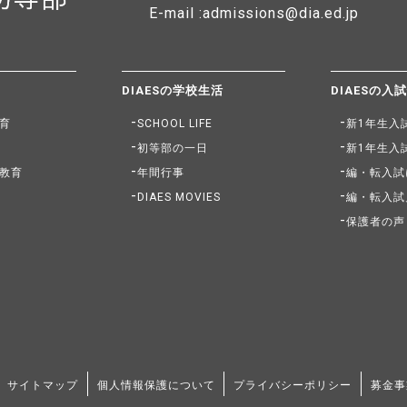
E-mail :admissions@dia.ed.jp
DIAESの学校生活
DIAESの入
育
SCHOOL LIFE
新1年生入
初等部の一日
新1年生入
教育
年間行事
編・転入試
DIAES MOVIES
編・転入試
保護者の声
サイトマップ
個人情報保護について
プライバシーポリシー
募金事