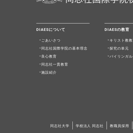
DIAESについて
DIAESの教育
ごあいさつ
キリスト教教
同志社国際学院の基本理念
探究の単元
良心教育
バイリンガル
同志社一貫教育
施設紹介
同志社大学
学校法人 同志社
教職員採用