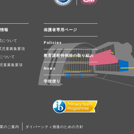
試情報
保護者専用ページ
試について
Policies
試児童募集要項
教育課程特例校の取り組み
について
児童募集要項
News
学校便り
業のご案内
ダイバーシティ推進のための方針