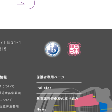
丁目31−1
815
試情報
保護者専用ページ
試について
Policies
試児童募集要項
教育課程特例校の取り組み
について
児童募集要項
News