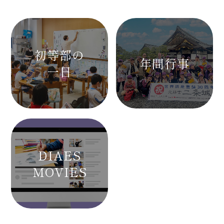
初等部の
年間行事
一日
DIAES
MOVIES